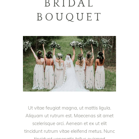
BRIDAL
BOUQUET
Ut vitae feugiat magna, ut mattis ligula.
Aliquam ut rutrum est. Maecenas sit amet
scelerisque orci. Aenean et ex ut elit
tincidunt rutrum vitae eleifend metus. Nunc
tincidunt venenatis tellus euismod