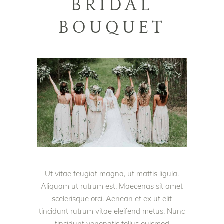
BRIDAL
BOUQUET
Ut vitae feugiat magna, ut mattis ligula.
Aliquam ut rutrum est. Maecenas sit amet
scelerisque orci. Aenean et ex ut elit
tincidunt rutrum vitae eleifend metus. Nunc
tincidunt venenatis tellus euismod